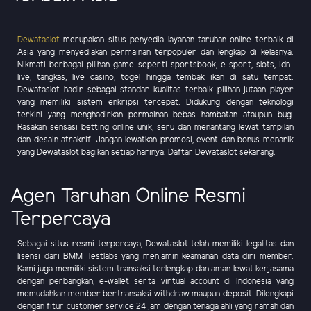
Dewataslot
merupakan situs penyedia layanan taruhan online terbaik di
Asia yang menyediakan permainan terpopuler dan lengkap di kelasnya.
Nikmati berbagai pilihan game seperti sportsbook, e-sport, slots, idn-
live, tangkas, live casino, togel hingga tembak ikan di satu tempat.
Dewataslot hadir sebagai standar kualitas terbaik pilihan jutaan player
yang memiliki sistem enkripsi tercepat. Didukung dengan teknologi
terkini yang menghadirkan permainan bebas hambatan ataupun bug.
Rasakan sensasi betting online unik, seru dan menantang lewat tampilan
dan desain atrakrif. Jangan lewatkan promosi, event dan bonus menarik
yang Dewataslot bagikan setiap harinya. Daftar Dewataslot sekarang.
Agen Taruhan Online Resmi
Terpercaya
Sebagai situs resmi terpercaya, Dewataslot telah memiliki legalitas dan
lisensi dari BMM Testlabs yang menjamin keamanan data diri member.
Kami juga memiliki sistem transaksi terlengkap dan aman lewat kerjasama
dengan perbangkan, e-wallet serta virtual account di Indonesia yang
memudahkan member bertransaksi withdraw maupun deposit. Dilengkapi
dengan fitur customer service 24 jam dengan tenaga ahli yang ramah dan