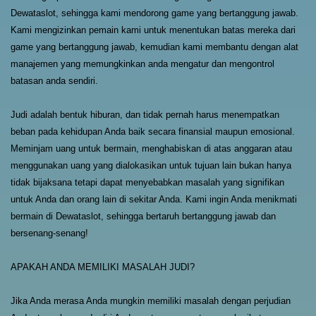
Dewataslot, sehingga kami mendorong game yang bertanggung jawab.
Kami mengizinkan pemain kami untuk menentukan batas mereka dari
game yang bertanggung jawab, kemudian kami membantu dengan alat
manajemen yang memungkinkan anda mengatur dan mengontrol
batasan anda sendiri.
Judi adalah bentuk hiburan, dan tidak pernah harus menempatkan
beban pada kehidupan Anda baik secara finansial maupun emosional.
Meminjam uang untuk bermain, menghabiskan di atas anggaran atau
menggunakan uang yang dialokasikan untuk tujuan lain bukan hanya
tidak bijaksana tetapi dapat menyebabkan masalah yang signifikan
untuk Anda dan orang lain di sekitar Anda. Kami ingin Anda menikmati
bermain di
Dewataslot
, sehingga bertaruh bertanggung jawab dan
bersenang-senang!
APAKAH ANDA MEMILIKI MASALAH JUDI?
Jika Anda merasa Anda mungkin memiliki masalah dengan perjudian