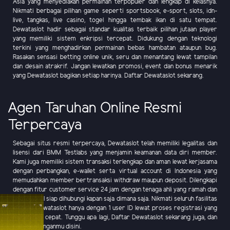
Asia yang menyediakan permainan terpopuler dan lengkap di kelasnya.
Nikmati berbagai pilihan game seperti sportsbook, e-sport, slots, idn-
live, tangkas, live casino, togel hingga tembak ikan di satu tempat.
Dewataslot hadir sebagai standar kualitas terbaik pilihan jutaan player
yang memiliki sistem enkripsi tercepat. Didukung dengan teknologi
terkini yang menghadirkan permainan bebas hambatan ataupun bug.
Rasakan sensasi betting online unik, seru dan menantang lewat tampilan
dan desain atrakrif. Jangan lewatkan promosi, event dan bonus menarik
yang Dewataslot bagikan setiap harinya. Daftar Dewataslot sekarang.
Agen Taruhan Online Resmi
Terpercaya
Sebagai situs resmi terpercaya, Dewataslot telah memiliki legalitas dan
lisensi dari BMM Testlabs yang menjamin keamanan data diri member.
Kami juga memiliki sistem transaksi terlengkap dan aman lewat kerjasama
dengan perbangkan, e-wallet serta virtual account di Indonesia yang
memudahkan member bertransaksi withdraw maupun deposit. Dilengkapi
dengan fitur customer service 24 jam dengan tenaga ahli yang ramah dan
profesional siap dihubungi kapan saja dimana saja. Nikmati seluruh fasilitas
lengkap Dewataslot hanya dengan 1 user ID lewat proses registrasi yang
mudah dan cepat. Tunggu apa lagi, Daftar Dewataslot sekarang juga, dan
raih keuntunganmu disini.