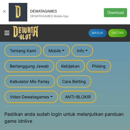
×
DEWATAGAMES
Download
DEWATAGAMES Mobile App
MASUK
DAFTAR
Tentang Kami
Mobile
Info
Bertanggung Jawab
Kebijakan
Phising
Kalkulator Mix Parlay
Cara Betting
Video Dewatagames
ANTI-BLOKIR
Pastikan anda sudah login untuk melanjutkan panduan
game idnlive